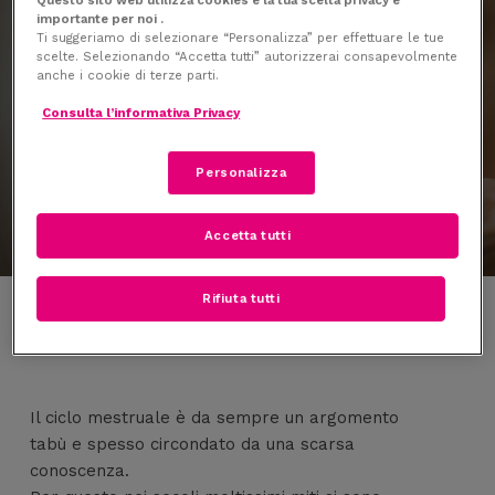
Skip
Menu
importante per noi .
to
Ti suggeriamo di selezionare “Personalizza” per effettuare le tue
search
scelte. Selezionando “Accetta tutti” autorizzerai consapevolmente
main
anche i cookie di terze parti.
content
Consulta l’informativa Privacy
Miti
Personalizza
Conoscete i miti sul ciclo mestruale?
Accetta tutti
Rifiuta tutti
Il ciclo mestruale è da sempre un argomento
tabù e spesso circondato da una scarsa
conoscenza.