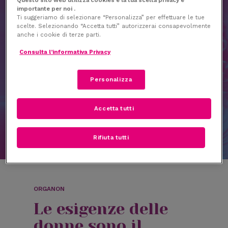
Skip
Menu
importante per noi .
to
Ti suggeriamo di selezionare “Personalizza” per effettuare le tue
search
scelte. Selezionando “Accetta tutti” autorizzerai consapevolmente
main
anche i cookie di terze parti.
content
Consulta l’informativa Privacy
CHI SIAMO
Personalizza
Qui, per la Salute di
Ogni Donna
Accetta tutti
Rifiuta tutti
ORGANON
Le esigenze delle
donne sono il