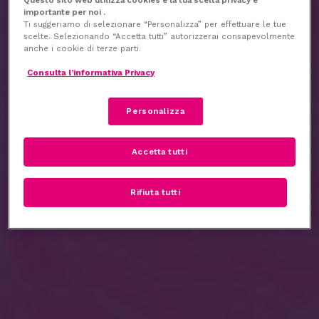
Skip
Menu
importante per noi .
to
Ti suggeriamo di selezionare “Personalizza” per effettuare le tue
search
scelte. Selezionando “Accetta tutti” autorizzerai consapevolmente
main
anche i cookie di terze parti.
content
Consulta l’informativa Privacy
Personalizza
Accetta tutti
Rifiuta tutti