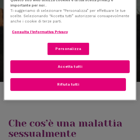
Skip
Menu
importante per noi .
to
Ti suggeriamo di selezionare “Personalizza” per effettuare le tue
search
scelte. Selezionando “Accetta tutti” autorizzerai consapevolmente
main
anche i cookie di terze parti.
content
Consulta l’informativa Privacy
Salute
Personalizza
Prevenzione delle Malattie Sessualmente Trasmettibili
(MST)
Accetta tutti
Rifiuta tutti
Che cos’è una malattia
sessualmente