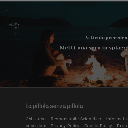
Articolo preceden
Metti una sera in spiagg
Chi siamo
-
Responsabile Scientifico
-
Informativ
condizioni
-
Privacy Policy
-
Cookie Policy
-
Pref