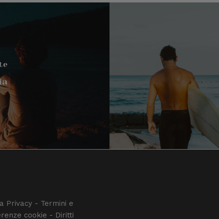
te
ia
a Privacy
-
Termini e
erenze cookie
-
Diritti