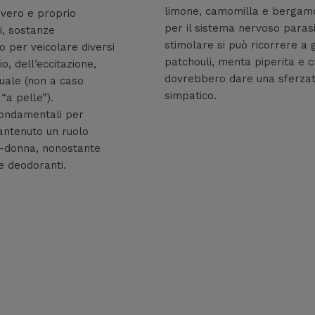
limone, camomilla e bergamo
 vero e proprio
per il sistema nervoso para
i, sostanze
stimolare si può ricorrere a 
 per veicolare diversi
patchouli, menta piperita e 
o, dell’eccitazione,
dovrebbero dare una sferzat
suale (non a caso
simpatico.
“a pelle”).
fondamentali per
antenuto un ruolo
-donna, nonostante
e deodoranti.