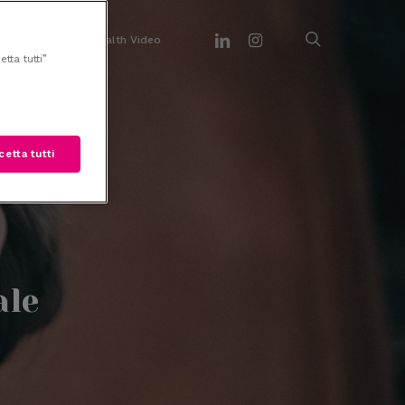
search
linkedin
instagram
imenti
Her Health Video
tta tutti”
cetta tutti
ale