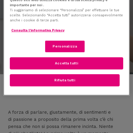
Skip
Menu
importante per noi .
to
Ti suggeriamo di selezionare “Personalizza” per effettuare le tue
search
scelte. Selezionando “Accetta tutti” autorizzerai consapevolmente
main
anche i cookie di terze parti.
content
Consulta l’informativa Privacy
Coppia
Personalizza
Anche la prima volta è a rischio gravidanza
Accetta tutti
Rifiuta tutti
A forza di parlare, giustamente, di sentimenti e
di passione a proposito della prima volta c’è chi
pensa che non si possa rimanere incinta. Niente